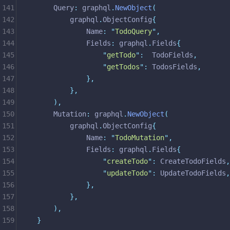
141
	Query
:
 graphql
.
NewObject
(
142
		graphql
.
ObjectConfig
{
143
			Name
:
"
TodoQuery
"
,
144
			Fields
:
 graphql
.
Fields
{
145
"
getTodo
"
:
  TodoFields
,
146
"
getTodos
"
:
 TodosFields
,
147
},
148
},
149
),
150
	Mutation
:
 graphql
.
NewObject
(
151
		graphql
.
ObjectConfig
{
152
			Name
:
"
TodoMutation
"
,
153
			Fields
:
 graphql
.
Fields
{
154
"
createTodo
"
:
 CreateTodoFields
,
155
"
updateTodo
"
:
 UpdateTodoFields
,
156
},
157
},
158
),
159
}