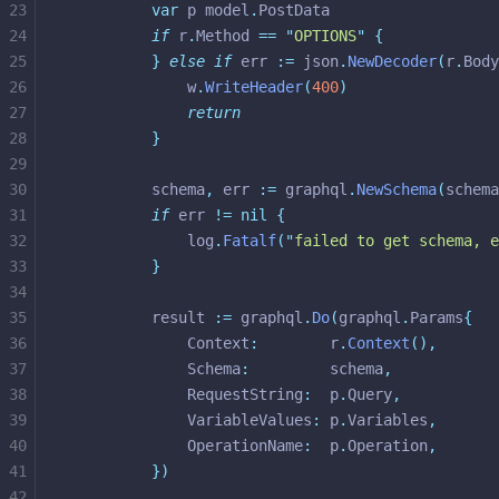
23
var
 p model
.
PostData
24
if
 r
.
Method 
==
"
OPTIONS
"
{
25
}
else
if
 err 
:=
 json
.
NewDecoder
(
r
.
Body
26
			w
.
WriteHeader
(
400
)
27
return
28
}
29
30
		schema
,
 err 
:=
 graphql
.
NewSchema
(
schema
31
if
 err 
!=
nil
{
32
			log
.
Fatalf
(
"
failed to get schema, e
33
}
34
35
		result 
:=
 graphql
.
Do
(
graphql
.
Params
{
36
			Context
:
        r
.
Context
(),
37
			Schema
:
         schema
,
38
			RequestString
:
  p
.
Query
,
39
			VariableValues
:
 p
.
Variables
,
40
			OperationName
:
  p
.
Operation
,
41
})
42