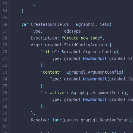
63
},
64
}
65
66
var
 CreateTodoFields 
=
&
graphql
.
Field
{
67
	Type
:
        TodoType
,
68
	Description
:
"
Create new todo
"
,
69
	Args
:
 graphql
.
FieldConfigArgument
{
70
"
title
"
:
&
graphql
.
ArgumentConfig
{
71
			Type
:
 graphql
.
NewNonNull
(
graphql
.
St
72
},
73
"
content
"
:
&
graphql
.
ArgumentConfig
{
74
			Type
:
 graphql
.
NewNonNull
(
graphql
.
St
75
},
76
"
is_active
"
:
&
graphql
.
ArgumentConfig
{
77
			Type
:
 graphql
.
NewNonNull
(
graphql
.
Bo
78
},
79
},
80
	Resolve
:
func(
params graphql
.
ResolveParams
)
81