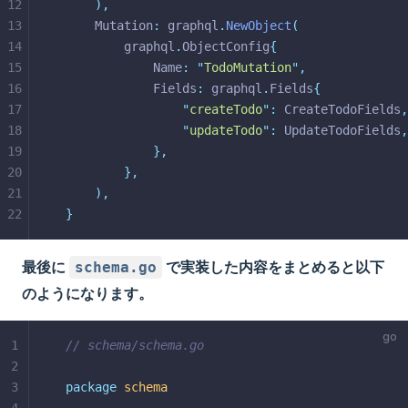
12
),
13
	Mutation
:
 graphql
.
NewObject
(
14
		graphql
.
ObjectConfig
{
15
			Name
:
"
TodoMutation
"
,
16
			Fields
:
 graphql
.
Fields
{
17
"
createTodo
"
:
 CreateTodoFields
,
18
"
updateTodo
"
:
 UpdateTodoFields
,
19
},
20
},
21
),
22
}
最後に
で実装した内容をまとめると以下
schema.go
のようになります。
1
// schema/schema.go
2
3
package
schema