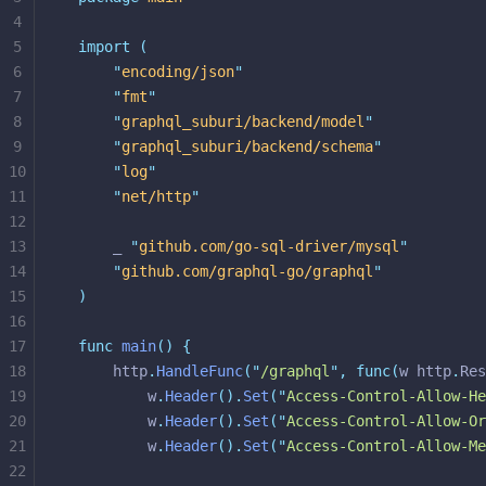
4
5
import
(
6
"
encoding/json
"
7
"
fmt
"
8
"
graphql_suburi/backend/model
"
9
"
graphql_suburi/backend/schema
"
10
"
log
"
11
"
net/http
"
12
13
	_ 
"
github.com/go-sql-driver/mysql
"
14
"
github.com/graphql-go/graphql
"
15
)
16
17
func
main
()
{
18
	http
.
HandleFunc
(
"
/graphql
"
,
func(
w http
.
Res
19
		w
.
Header
().
Set
(
"
Access-Control-Allow-He
20
		w
.
Header
().
Set
(
"
Access-Control-Allow-Or
21
		w
.
Header
().
Set
(
"
Access-Control-Allow-Me
22