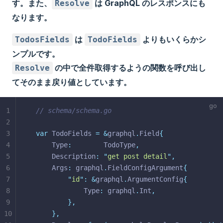
す。また、
は GraphQL のレスポンスにも
Resolve
なります。
は
よりもいくらかシ
TodosFields
TodoFields
ンプルです。
の中で全件取得するようの関数を呼び出し
Resolve
てそのまま戻り値としています。
1
// schema/schema.go
2
3
var
 TodoFields 
=
&
graphql
.
Field
{
4
	Type
:
        TodoType
,
5
	Description
:
"
get post detail
"
,
6
	Args
:
 graphql
.
FieldConfigArgument
{
7
"
id
"
:
&
graphql
.
ArgumentConfig
{
8
			Type
:
 graphql
.
Int
,
9
},
10
},