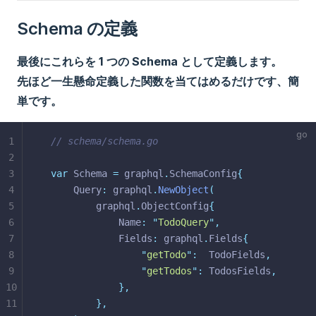
Schema の定義
最後にこれらを 1 つの Schema として定義します。
先ほど一生懸命定義した関数を当てはめるだけです、簡
単です。
1
// schema/schema.go
2
3
var
 Schema 
=
 graphql
.
SchemaConfig
{
4
	Query
:
 graphql
.
NewObject
(
5
		graphql
.
ObjectConfig
{
6
			Name
:
"
TodoQuery
"
,
7
			Fields
:
 graphql
.
Fields
{
8
"
getTodo
"
:
  TodoFields
,
9
"
getTodos
"
:
 TodosFields
,
10
},
11
},