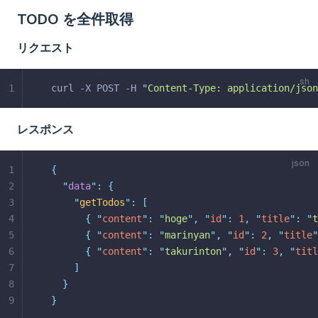
TODO を全件取得
リクエスト
1
curl -X POST -H 
"
Content-Type: application/json
レスポンス
1
{
2
"
data
"
:
{
3
"
getTodos
"
:
[
4
{
"
content
"
:
"
hoge
"
,
"
id
"
:
1
,
"
title
"
:
"
t
5
{
"
content
"
:
"
marinyan
"
,
"
id
"
:
2
,
"
title
"
6
{
"
content
"
:
"
takurinton
"
,
"
id
"
:
3
,
"
titl
7
]
8
}
9
}