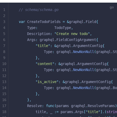
1
// schema/schema.go
2
3
var
 CreateTodoFields 
=
&
graphql
.
Field
{
4
	Type
:
        TodoType
,
5
	Description
:
"
Create new todo
"
,
6
	Args
:
 graphql
.
FieldConfigArgument
{
7
"
title
"
:
&
graphql
.
ArgumentConfig
{
8
			Type
:
 graphql
.
NewNonNull
(
graphql
.
St
9
},
10
"
content
"
:
&
graphql
.
ArgumentConfig
{
11
			Type
:
 graphql
.
NewNonNull
(
graphql
.
St
12
},
13
"
is_active
"
:
&
graphql
.
ArgumentConfig
{
14
			Type
:
 graphql
.
NewNonNull
(
graphql
.
Bo
15
},
16
},
17
	Resolve
:
func(
params graphql
.
ResolveParams
)
18
		title
,
 _ 
:=
 params
.
Args
[
"
title
"
].(
strin