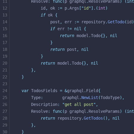
11
	Resolve
:
func(
p graphql
.
ResolveParams
)
(int
12
		id
,
 ok 
:=
 p
.
Args
[
"
id
"
].(
int
)
13
if
 ok 
{
14
			post
,
 err 
:=
 repository
.
GetTodo
(
id
)
15
if
 err 
!=
nil
{
16
return
 model
.
Todo
{},
nil
17
}
18
return
 post
,
nil
19
}
20
return
 model
.
Todo
{},
nil
21
},
22
}
23
24
var
 TodosFields 
=
&
graphql
.
Field
{
25
	Type
:
        graphql
.
NewList
(
TodoType
),
26
	Description
:
"
get all post
"
,
27
	Resolve
:
func(
p graphql
.
ResolveParams
)
(int
28
return
 repository
.
GetTodos
(),
nil
29
},
30
}