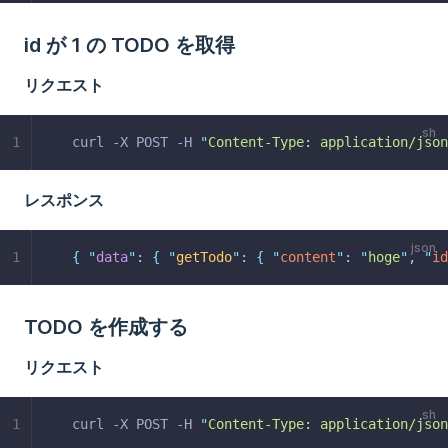
id が 1 の TODO を取得
リクエスト
1
curl -X POST -H 
"
Content-Type: application/json
レスポンス
1
{
"
data
"
:
{
"
getTodo
"
:
{
"
content
"
:
"
hoge
"
,
"
id
TODO を作成する
リクエスト
1
curl -X POST -H 
"
Content-Type: application/json