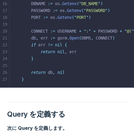
16
	DBNAME 
:=
 os
.
Getenv
(
"
DB_NAME
"
)
17
	PASSWORD 
:=
 os
.
Getenv
(
"
PASSWORD
"
)
18
	PORT 
:=
 os
.
Getenv
(
"
PORT
"
)
19
20
	CONNECT 
:=
 USERNAME 
+
"
:
"
+
 PASSWORD 
+
"
@(
"
21
	db
,
 err 
:=
 gorm
.
Open
(
DBMS
,
 CONNECT
)
22
if
 err 
!=
nil
{
23
return
nil,
 err
24
}
25
26
return
 db
,
nil
27
}
Query を定義する
次に Query を定義します。