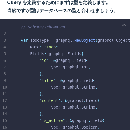
Query を定義するためにまずは型を定義します。
当然ですが型はデータベースの型と合わせましょう。
1
// schema/schema.go
2
3
var
 TodoType 
=
 graphql
.
NewObject
(
graphql
.
Object
4
	Name
:
"
Todo
"
,
5
	Fields
:
 graphql
.
Fields
{
6
"
id
"
:
&
graphql
.
Field
{
7
			Type
:
 graphql
.
Int
,
8
},
9
"
title
"
:
&
graphql
.
Field
{
10
			Type
:
 graphql
.
String
,
11
},
12
"
content
"
:
&
graphql
.
Field
{
13
			Type
:
 graphql
.
String
,
14
},
15
"
is_active
"
:
&
graphql
.
Field
{
16
			Type
:
 graphql
.
Boolean
,