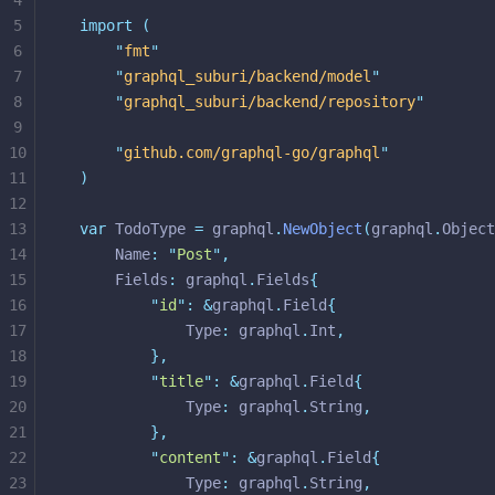
4
5
import
(
6
"
fmt
"
7
"
graphql_suburi/backend/model
"
8
"
graphql_suburi/backend/repository
"
9
10
"
github.com/graphql-go/graphql
"
11
)
12
13
var
 TodoType 
=
 graphql
.
NewObject
(
graphql
.
Object
14
	Name
:
"
Post
"
,
15
	Fields
:
 graphql
.
Fields
{
16
"
id
"
:
&
graphql
.
Field
{
17
			Type
:
 graphql
.
Int
,
18
},
19
"
title
"
:
&
graphql
.
Field
{
20
			Type
:
 graphql
.
String
,
21
},
22
"
content
"
:
&
graphql
.
Field
{
23
			Type
:
 graphql
.
String
,