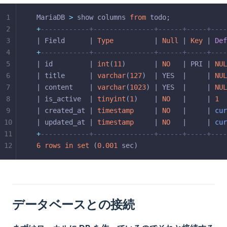
1
MariaDB 
>
 show columns 
from
 todo;
2
+
------------+---------------+------+-----+----
3
| Field      | 
Type
          | 
Null
 | 
Key
 | 
Def
4
+
------------+---------------+------+-----+----
5
| id         | 
int
(
11
)       | 
NO
   | PRI | 
NUL
6
| title      | 
varchar
(
127
)  | YES  |     | 
NUL
7
| content    | 
varchar
(
1023
) | YES  |     | 
NUL
8
| is_active  | 
tinyint
(
1
)    | 
NO
   |     | 
1
  
9
| created_at | 
timestamp
     | 
NO
   |     | 
cur
10
| updated_at | 
timestamp
     | 
NO
   |     | 
cur
11
+
------------+---------------+------+-----+----
12
6
rows
in
set
 (
0
.
001
 sec)
データベースとの接続