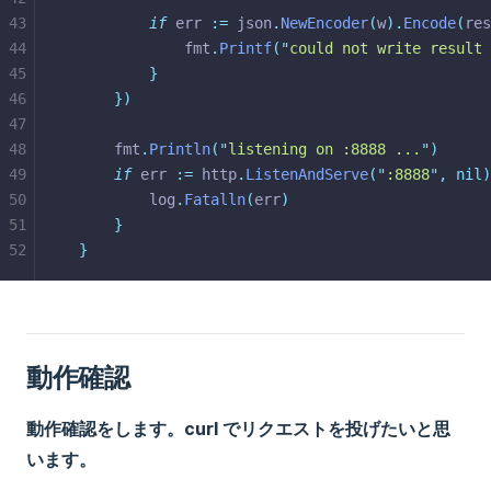
43
if
 err 
:=
 json
.
NewEncoder
(
w
).
Encode
(
res
44
			fmt
.
Printf
(
"
could not write result 
45
}
46
})
47
48
	fmt
.
Println
(
"
listening on :8888 ...
"
)
49
if
 err 
:=
 http
.
ListenAndServe
(
"
:8888
"
,
nil)
50
		log
.
Fatalln
(
err
)
51
}
52
}
動作確認
動作確認をします。curl でリクエストを投げたいと思
います。