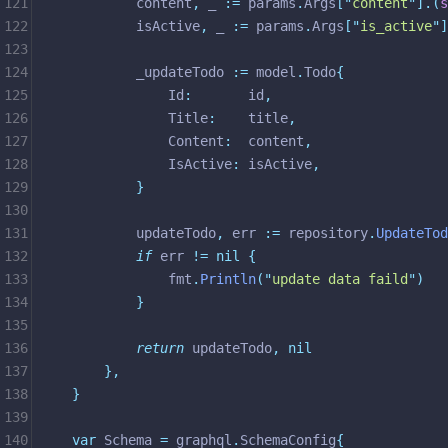
121
		content
,
 _ 
:=
 params
.
Args
[
"
content
"
].(
s
122
		isActive
,
 _ 
:=
 params
.
Args
[
"
is_active
"
]
123
124
		_updateTodo 
:=
 model
.
Todo
{
125
			Id
:
       id
,
126
			Title
:
    title
,
127
			Content
:
  content
,
128
			IsActive
:
 isActive
,
129
}
130
131
		updateTodo
,
 err 
:=
 repository
.
UpdateTod
132
if
 err 
!=
nil
{
133
			fmt
.
Println
(
"
update data faild
"
)
134
}
135
136
return
 updateTodo
,
nil
137
},
138
}
139
140
var
 Schema 
=
 graphql
.
SchemaConfig
{