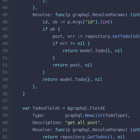
43
},
44
},
45
	Resolve
:
func(
p graphql
.
ResolveParams
)
(int
46
		id
,
 ok 
:=
 p
.
Args
[
"
id
"
].(
int
)
47
if
 ok 
{
48
			post
,
 err 
:=
 repository
.
GetTodo
(
id
)
49
if
 err 
!=
nil
{
50
return
 model
.
Todo
{},
nil
51
}
52
return
 post
,
nil
53
}
54
return
 model
.
Todo
{},
nil
55
},
56
}
57
58
var
 TodosFields 
=
&
graphql
.
Field
{
59
	Type
:
        graphql
.
NewList
(
TodoType
),
60
	Description
:
"
get all post
"
,
61
	Resolve
:
func(
p graphql
.
ResolveParams
)
(int
62
return
 repository
.
GetTodos
(),
nil