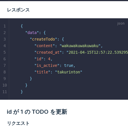
レスポンス
1
{
2
"
data
"
:
{
3
"
createTodo
"
:
{
4
"
content
"
:
"
wakuwakuwakuwaku
"
,
5
"
created_at
"
:
"
2021-04-15T12:57:22.539295
6
"
id
"
:
4
,
7
"
is_active
"
:
true,
8
"
title
"
:
"
takurinton
"
9
}
10
}
11
}
id が 1 の TODO を更新
リクエスト