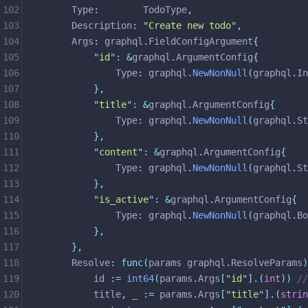
102
	Type
:
        TodoType
,
103
	Description
:
"
Create new todo
"
,
104
	Args
:
 graphql
.
FieldConfigArgument
{
105
"
id
"
:
&
graphql
.
ArgumentConfig
{
106
			Type
:
 graphql
.
NewNonNull
(
graphql
.
In
107
},
108
"
title
"
:
&
graphql
.
ArgumentConfig
{
109
			Type
:
 graphql
.
NewNonNull
(
graphql
.
St
110
},
111
"
content
"
:
&
graphql
.
ArgumentConfig
{
112
			Type
:
 graphql
.
NewNonNull
(
graphql
.
St
113
},
114
"
is_active
"
:
&
graphql
.
ArgumentConfig
{
115
			Type
:
 graphql
.
NewNonNull
(
graphql
.
Bo
116
},
117
},
118
	Resolve
:
func(
params graphql
.
ResolveParams
)
119
		id 
:=
int64
(
params
.
Args
[
"
id
"
].(
int
))
/
120
		title
,
 _ 
:=
 params
.
Args
[
"
title
"
].(
strin