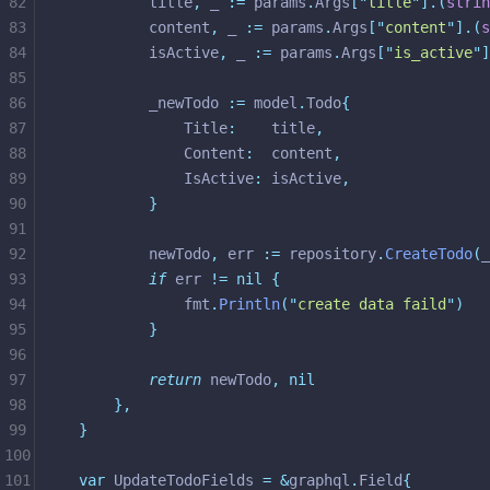
82
		title
,
 _ 
:=
 params
.
Args
[
"
title
"
].(
strin
83
		content
,
 _ 
:=
 params
.
Args
[
"
content
"
].(
s
84
		isActive
,
 _ 
:=
 params
.
Args
[
"
is_active
"
]
85
86
		_newTodo 
:=
 model
.
Todo
{
87
			Title
:
    title
,
88
			Content
:
  content
,
89
			IsActive
:
 isActive
,
90
}
91
92
		newTodo
,
 err 
:=
 repository
.
CreateTodo
(
_
93
if
 err 
!=
nil
{
94
			fmt
.
Println
(
"
create data faild
"
)
95
}
96
97
return
 newTodo
,
nil
98
},
99
}
100
101
var
 UpdateTodoFields 
=
&
graphql
.
Field
{