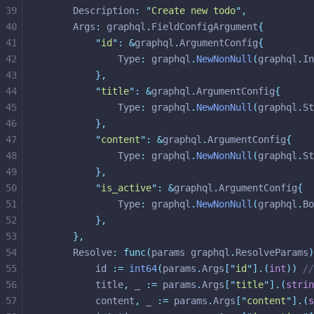
39
	Description
:
"
Create new todo
"
,
40
	Args
:
 graphql
.
FieldConfigArgument
{
41
"
id
"
:
&
graphql
.
ArgumentConfig
{
42
			Type
:
 graphql
.
NewNonNull
(
graphql
.
In
43
},
44
"
title
"
:
&
graphql
.
ArgumentConfig
{
45
			Type
:
 graphql
.
NewNonNull
(
graphql
.
St
46
},
47
"
content
"
:
&
graphql
.
ArgumentConfig
{
48
			Type
:
 graphql
.
NewNonNull
(
graphql
.
St
49
},
50
"
is_active
"
:
&
graphql
.
ArgumentConfig
{
51
			Type
:
 graphql
.
NewNonNull
(
graphql
.
Bo
52
},
53
},
54
	Resolve
:
func(
params graphql
.
ResolveParams
)
55
		id 
:=
int64
(
params
.
Args
[
"
id
"
].(
int
))
/
56
		title
,
 _ 
:=
 params
.
Args
[
"
title
"
].(
strin
57
		content
,
 _ 
:=
 params
.
Args
[
"
content
"
].(
s