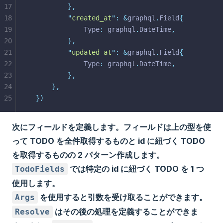
17
},
18
"
created_at
"
:
&
graphql
.
Field
{
19
			Type
:
 graphql
.
DateTime
,
20
},
21
"
updated_at
"
:
&
graphql
.
Field
{
22
			Type
:
 graphql
.
DateTime
,
23
},
24
},
25
})
次にフィールドを定義します。フィールドは上の型を使
って TODO を全件取得するものと id に紐づく TODO
を取得するものの 2 パターン作成します。
では特定の id に紐づく TODO を 1 つ
TodoFields
使用します。
を使用すると引数を受け取ることができます。
Args
はその後の処理を定義することができま
Resolve