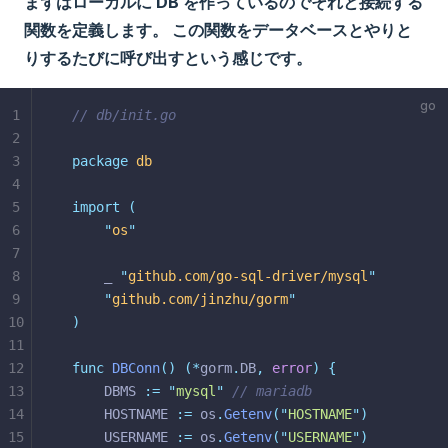
まずはローカルに DB を作っているのでそれと接続する
関数を定義します。 この関数をデータベースとやりと
りするたびに呼び出すという感じです。
1
// db/init.go
2
3
package
db
4
5
import
(
6
"
os
"
7
8
    _ 
"
github.com/go-sql-driver/mysql
"
9
"
github.com/jinzhu/gorm
"
10
)
11
12
func
DBConn
()
(*
gorm
.
DB
,
error
)
{
13
	DBMS 
:=
"
mysql
"
// mariadb
14
	HOSTNAME 
:=
 os
.
Getenv
(
"
HOSTNAME
"
)
15
	USERNAME 
:=
 os
.
Getenv
(
"
USERNAME
"
)