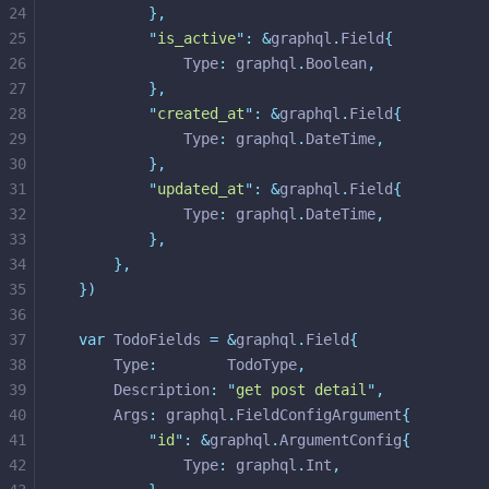
24
},
25
"
is_active
"
:
&
graphql
.
Field
{
26
			Type
:
 graphql
.
Boolean
,
27
},
28
"
created_at
"
:
&
graphql
.
Field
{
29
			Type
:
 graphql
.
DateTime
,
30
},
31
"
updated_at
"
:
&
graphql
.
Field
{
32
			Type
:
 graphql
.
DateTime
,
33
},
34
},
35
})
36
37
var
 TodoFields 
=
&
graphql
.
Field
{
38
	Type
:
        TodoType
,
39
	Description
:
"
get post detail
"
,
40
	Args
:
 graphql
.
FieldConfigArgument
{
41
"
id
"
:
&
graphql
.
ArgumentConfig
{
42
			Type
:
 graphql
.
Int
,