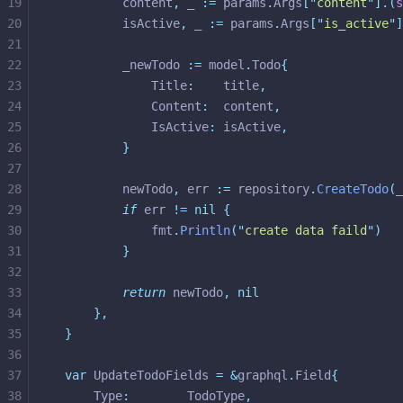
19
		content
,
 _ 
:=
 params
.
Args
[
"
content
"
].(
s
20
		isActive
,
 _ 
:=
 params
.
Args
[
"
is_active
"
]
21
22
		_newTodo 
:=
 model
.
Todo
{
23
			Title
:
    title
,
24
			Content
:
  content
,
25
			IsActive
:
 isActive
,
26
}
27
28
		newTodo
,
 err 
:=
 repository
.
CreateTodo
(
_
29
if
 err 
!=
nil
{
30
			fmt
.
Println
(
"
create data faild
"
)
31
}
32
33
return
 newTodo
,
nil
34
},
35
}
36
37
var
 UpdateTodoFields 
=
&
graphql
.
Field
{
38
	Type
:
        TodoType
,